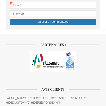
E-mail
*
Site web
PARTENAIRES :
AVIS CLIENTS
[WPCR_SHOW POSTID="ALL" NUM="2" SNIPPET="" MORE=""
HIDECUSTOM="0" HIDERESPONSE="0"]