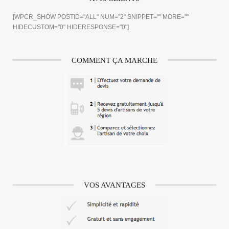
[WPCR_SHOW POSTID="ALL" NUM="2" SNIPPET="" MORE=""
HIDECUSTOM="0" HIDERESPONSE="0"]
COMMENT ÇA MARCHE
VOS AVANTAGES