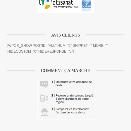
AVIS CLIENTS
[WPCR_SHOW POSTID="ALL" NUM="2" SNIPPET="" MORE=""
HIDECUSTOM="0" HIDERESPONSE="0"]
COMMENT ÇA MARCHE