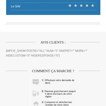
Le SAV
AVIS CLIENTS :
[WPCR_SHOW POSTID="ALL" NUM="2" SNIPPET="" MORE=""
HIDECUSTOM="0" HIDERESPONSE="0"]
COMMENT ÇA MARCHE ?