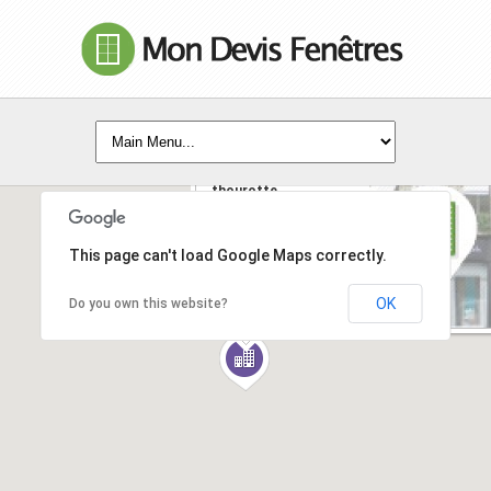
vial menuiserie
thourotte
Avenue Jean Moulin -
60150 - THOUROTTE
This page can't load Google Maps correctly.
EN SAVOIR +
OK
Do you own this website?