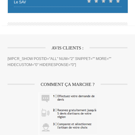
Le SAV
AVIS CLIENTS :
[WPCR_SHOW POSTID="ALL" NUM="2" SNIPPET="" MORE=""
HIDECUSTOM="0" HIDERESPONSE="0"]
COMMENT ÇA MARCHE ?