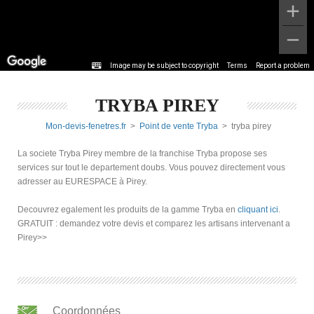
Image may be subject to copyright
Terms
Report a problem
TRYBA PIREY
Mon-devis-fenetres.fr
>
Point de vente Tryba
> tryba pirey
La societe Tryba Pirey membre de la franchise Tryba propose ses
services sur tout le departement doubs. Vous pouvez directement vous
adresser au EURESPACE à Pirey.
Decouvrez egalement les produits de la gamme Tryba en
cliquant ici
.
GRATUIT : demandez votre devis et comparez les artisans intervenant a
Pirey>>
Coordonnées