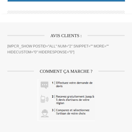
AVIS CLIENTS :
[WPCR_SHOW POSTID="ALL" NUM="2" SNIPPET="" MORE=""
HIDECUSTOM="0" HIDERESPONSE="0"]
COMMENT ÇA MARCHE ?