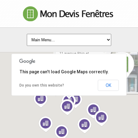
tryba allonne
11 avenue Rhin et
Danube - 60000 -
Allonne
This page can't load Google Maps correctly.
EN SAVOIR +
OK
Do you own this website?