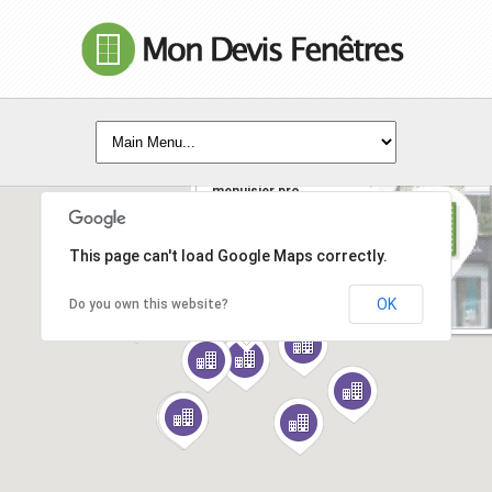
la boutique du
menuisier pro
menuiserie agenaise
sarl adherent la
reunion
lieu dit Coupey - 47700 -
This page can't load Google Maps correctly.
La Reunion
EN SAVOIR +
OK
Do you own this website?