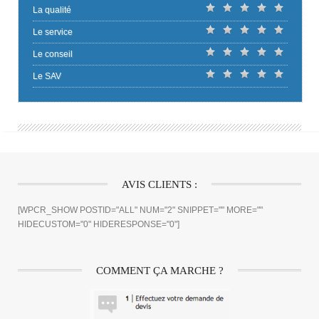
La qualité
Le service
Le conseil
Le SAV
AVIS CLIENTS :
[WPCR_SHOW POSTID="ALL" NUM="2" SNIPPET="" MORE=""
HIDECUSTOM="0" HIDERESPONSE="0"]
COMMENT ÇA MARCHE ?