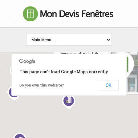
la boutique du
menuisier alto distrib
serres
Secteur Sud 0521
avenue Marius Meyere -
05700 - Serres
This page can't load Google Maps correctly.
EN SAVOIR +
OK
Do you own this website?