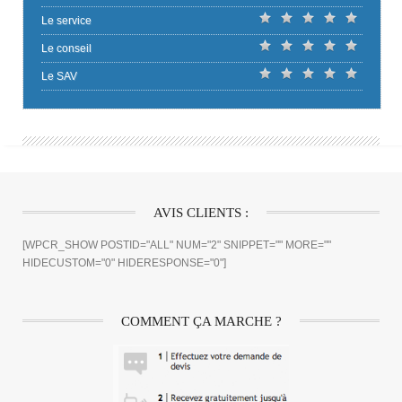
Le service
Le conseil
Le SAV
AVIS CLIENTS :
[WPCR_SHOW POSTID="ALL" NUM="2" SNIPPET="" MORE=""
HIDECUSTOM="0" HIDERESPONSE="0"]
COMMENT ÇA MARCHE ?