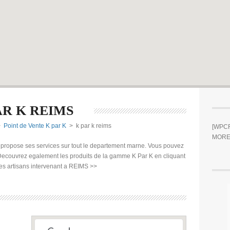
AR K REIMS
>
Point de Vente K par K
> k par k reims
[WPCR
MORE
 propose ses services sur tout le departement marne. Vous pouvez
Decouvrez egalement les produits de la gamme K Par K en cliquant
es artisans intervenant a REIMS >>