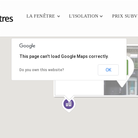
Main menu
LA FENÊTRE
L’ISOLATION
PRIX SUB
k par k reims
This page can't load Google Maps correctly.
14 rue Paul Maino -
51100 - REIMS
OK
Do you own this website?
EN SAVOIR +