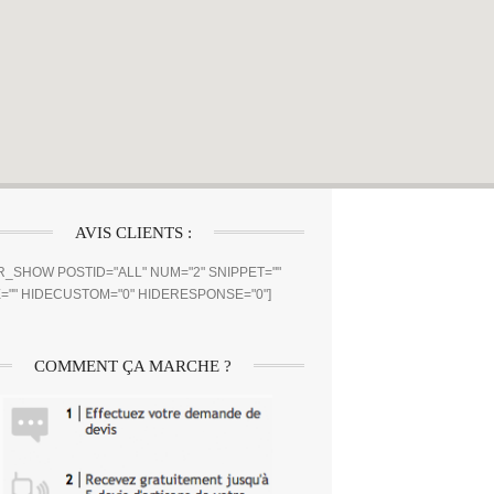
AVIS CLIENTS :
_SHOW POSTID="ALL" NUM="2" SNIPPET=""
="" HIDECUSTOM="0" HIDERESPONSE="0"]
COMMENT ÇA MARCHE ?