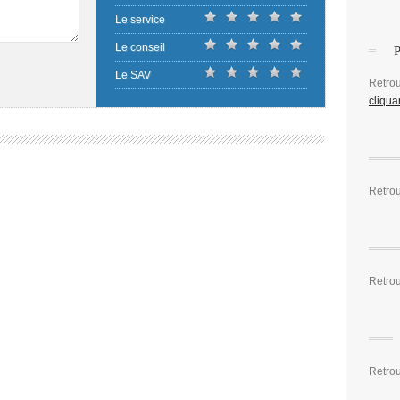
Le service
Le conseil
Le SAV
Retro
cliquan
Retrou
Retro
Retrou