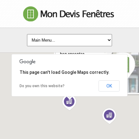
grosfillex fenetres
bon encontre
1010 avenue albert
camus - 47240 - BON
ENCONTRE
This page can't load Google Maps correctly.
EN SAVOIR +
OK
Do you own this website?