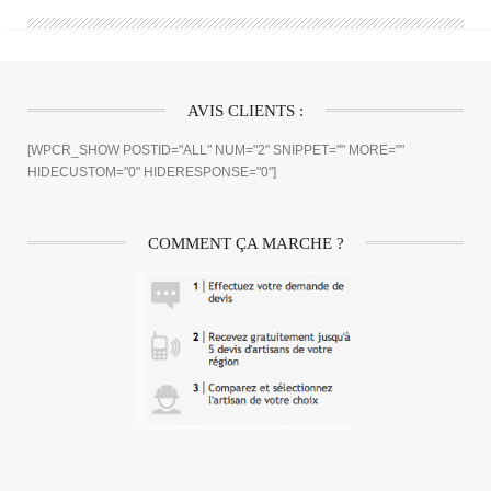
AVIS CLIENTS :
[WPCR_SHOW POSTID="ALL" NUM="2" SNIPPET="" MORE=""
HIDECUSTOM="0" HIDERESPONSE="0"]
COMMENT ÇA MARCHE ?