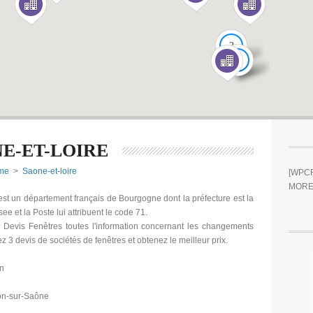
2
5
E-ET-LOIRE
me
>
Saone-et-loire
[WPCR
MORE
est un département français de Bourgogne dont la préfecture est la
see et la Poste lui attribuent le code 71.
Devis Fenêtres toutes l'information concernant les changements
z 3 devis de sociétés de fenêtres et obtenez le meilleur prix.
on
on-sur-Saône