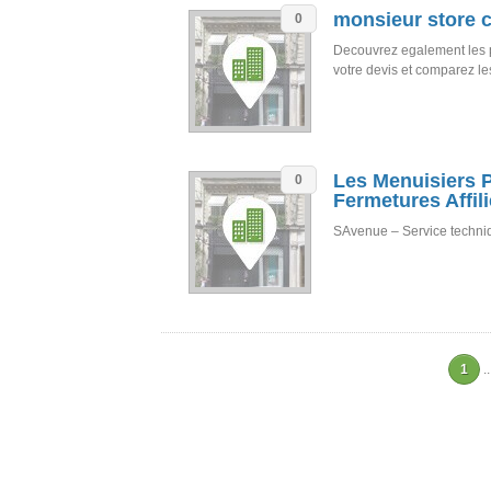
monsieur store c
0
Decouvrez egalement les 
votre devis et comparez l
Les Menuisiers 
0
Fermetures Affil
SAvenue – Service techni
1
..