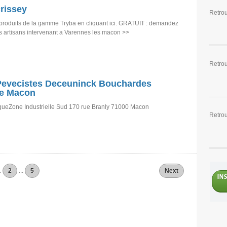
rissey
Retro
produits de la gamme Tryba en cliquant ici. GRATUIT : demandez
es artisans intervenant a Varennes les macon >>
Retro
Pevecistes Deceuninck Bouchardes
ie Macon
queZone Industrielle Sud 170 rue Branly 71000 Macon
Retrou
.
2
...
5
Next