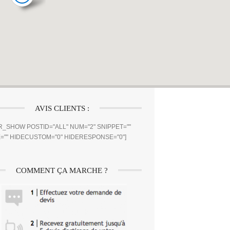
AVIS CLIENTS :
_SHOW POSTID="ALL" NUM="2" SNIPPET=""
="" HIDECUSTOM="0" HIDERESPONSE="0"]
COMMENT ÇA MARCHE ?