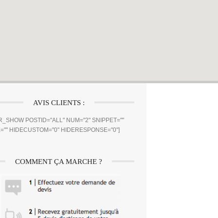
AVIS CLIENTS :
_SHOW POSTID="ALL" NUM="2" SNIPPET=""
="" HIDECUSTOM="0" HIDERESPONSE="0"]
COMMENT ÇA MARCHE ?