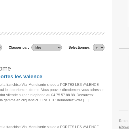
Classer par:
Selectionner:
rome
portes les valence
e la franchise Vial Menuiserie situee a PORTES LES VALENCE
tout le departement drome. Vous pouvez directement vous adresser
dor Allende ou par telephone au 04 75 57 88 88. Decouvrez
 la gamme en cliquant ici. GRATUIT : demandez votre […]
Retro
cliquan
e la franchise Vial Menuiserie situee a PORTES LES VALENCE