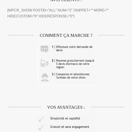
[WPCR_SHOW POSTID="ALL" NUM="2" SNIPPET="" MORE=""
HIDECUSTOM="0" HIDERESPONSE="0"]
COMMENT ÇA MARCHE ?
VOS AVANTAGES :