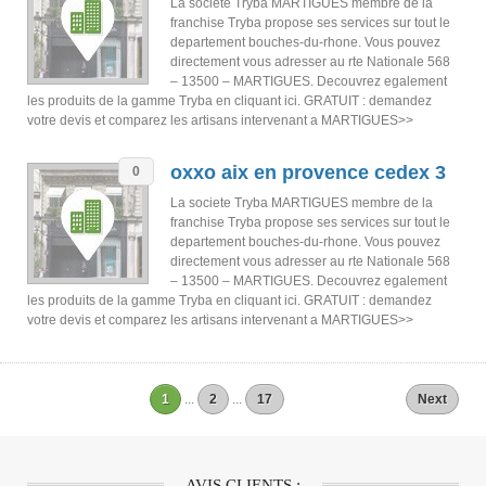
La societe Tryba MARTIGUES membre de la
franchise Tryba propose ses services sur tout le
departement bouches-du-rhone. Vous pouvez
directement vous adresser au rte Nationale 568
– 13500 – MARTIGUES. Decouvrez egalement
les produits de la gamme Tryba en cliquant ici. GRATUIT : demandez
votre devis et comparez les artisans intervenant a MARTIGUES>>
oxxo aix en provence cedex 3
0
La societe Tryba MARTIGUES membre de la
franchise Tryba propose ses services sur tout le
departement bouches-du-rhone. Vous pouvez
directement vous adresser au rte Nationale 568
– 13500 – MARTIGUES. Decouvrez egalement
les produits de la gamme Tryba en cliquant ici. GRATUIT : demandez
votre devis et comparez les artisans intervenant a MARTIGUES>>
1
...
2
...
17
Next
AVIS CLIENTS :