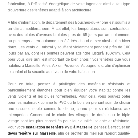
fabrication, à l'efficacité énergétique de votre logement ainsi qu'au type
d'ouverture des fenêtres adapté à son architecture.
À titre d'information, le département des Bouches-du-Rhône est soumis à
un climat méditerranéen. À cet effet, les températures sont contrastées,
avec des pluies d'averses brutales près de 65 jours par an, notamment
au printemps et en automne, un été très chaud et sec ainsi qu'un hiver
doux. Les vents du mistral y soufflent violemment pendant près de 100
jours par an, dont les pointes peuvent atteindre jusqu'à 100km/h. Cela
pour vous dire qu'il est important de bien choisir vos fenêtres que vous
habitiez à Marseille, Arles, Aix en Provence, Aubagne, etc. afin d'optimiser
le confort et la sécurité au niveau de votre habitation.
Pour ce faire, pensez à privilégier des matériaux résistants et
particulièrement étanches pour bien équiper votre habitat contre les
vents violents et les pluies torrentielles. Pour cela, vous pouvez opter
pour les matériaux comme le PVC ou le bois en prenant soin de choisir
une essence noble comme le chêne, connu pour sa résistance aux
intempéries. Concernant le choix des vitrages, le double ou le triple
vitrage sont les plus conseillés pour leur qualité isolante et résistante.
Pour votre
installation de fenêtre PVC à Marseille
, pensez à effectuer un
devis fenêtre sur Marseille
, afin de profiter du meilleur rapport qualité-